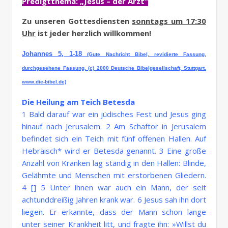
Predigtthema: „Jesus – der Arzt“
Zu unseren Gottesdiensten
sonntags um 17:30
Uhr
ist jeder herzlich willkommen!
Johannes 5, 1-18
(Gute Nachricht Bibel, revidierte Fassung,
durchgesehene Fassung, (c) 2000 Deutsche Bibelgesellschaft, Stuttgart.
www.die-bibel.de)
Die Heilung am Teich Betesda
1 Bald darauf war ein jüdisches Fest und Jesus ging
hinauf nach Jerusalem. 2 Am Schaftor in Jerusalem
befindet sich ein Teich mit fünf offenen Hallen. Auf
Hebräisch* wird er Betesda genannt. 3 Eine große
Anzahl von Kranken lag ständig in den Hallen: Blinde,
Gelähmte und Menschen mit erstorbenen Gliedern.
4 [] 5 Unter ihnen war auch ein Mann, der seit
achtunddreißig Jahren krank war. 6 Jesus sah ihn dort
liegen. Er erkannte, dass der Mann schon lange
unter seiner Krankheit litt, und fragte ihn: »Willst du