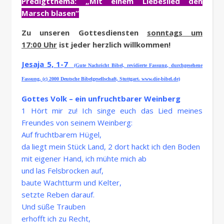
Predigtthema: „Mit einem Liebeslied den
Marsch blasen“
Zu unseren Gottesdiensten
sonntags um
17:00 Uhr
ist jeder herzlich willkommen!
Jesaja 5, 1-7
(Gute Nachricht Bibel, revidierte Fassung, durchgesehene
Fassung, (c) 2000 Deutsche Bibelgesellschaft, Stuttgart. www.die-bibel.de)
Gottes Volk – ein unfruchtbarer Weinberg
1 Hört mir zu! Ich singe euch das Lied meines
Freundes von seinem Weinberg:
Auf fruchtbarem Hügel,
da liegt mein Stück Land, 2 dort hackt ich den Boden
mit eigener Hand, ich mühte mich ab
und las Felsbrocken auf,
baute Wachtturm und Kelter,
setzte Reben darauf.
Und süße Trauben
erhofft ich zu Recht,