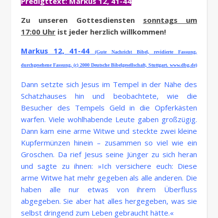
Predigttext: Markus 12, 41-44
Zu unseren Gottesdiensten
sonntags um
17:00 Uhr
ist jeder herzlich willkommen!
Markus 12, 41-44
(Gute Nachricht Bibel, revidierte Fassung,
durchgesehene Fassung, (c) 2000 Deutsche Bibelgesellschaft, Stuttgart. www.dbg.de)
Dann setzte sich Jesus im Tempel in der Nähe des
Schatzhauses hin und beobachtete, wie die
Besucher des Tempels Geld in die Opferkästen
warfen. Viele wohlhabende Leute gaben großzügig.
Dann kam eine arme Witwe und steckte zwei kleine
Kupfermünzen hinein – zusammen so viel wie ein
Groschen. Da rief Jesus seine Jünger zu sich heran
und sagte zu ihnen: »Ich versichere euch: Diese
arme Witwe hat mehr gegeben als alle anderen. Die
haben alle nur etwas von ihrem Überfluss
abgegeben. Sie aber hat alles hergegeben, was sie
selbst dringend zum Leben gebraucht hätte.«