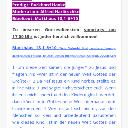
Predigt: Burkhard Hanke
Moderation: Alfred Harlitschke
Bibeltext: Matthäus 18,1-6+10
Zu unseren Gottesdiensten
sonntags um
17:00 Uhr
ist jeder herzlich willkommen!
Matthäus 18,1-6+10
(Gute Nachricht Bibel, revidierte Fassung,
durchgesehene Fassung, (c) 2000 Deutsche Bibelgesellschaft, Stuttgart. www.dbg.de)
1 Um diese Zeit kamen die Jünger* zu Jesus und
fragten ihn: »Wer ist in der neuen Welt Gottes der
Größte?« 2 Da rief Jesus ein Kind herbei, stellte es
in ihre Mitte 3 und sagte: »Ich versichere euch: Wenn
ihr euch nicht ändert und den Kindern gleich werdet,
dann könnt ihr in Gottes neue Welt überhaupt nicht
hineinkommen. 4 Wer es auf sich nimmt, vor den
Menschen so klein und unbedeutend dazustehen
wie dieses Kind, ist in der neuen Welt Gottes der