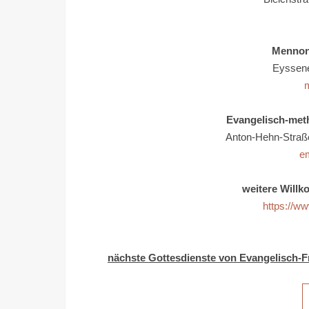
Mennoni
Eyssene
m
Evangelisch-meth
Anton-Hehn-Straß
e
weitere Willk
https://w
nächste Gottesdienste von Evangelisch-